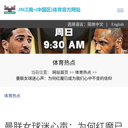
|
选择语言：
简体中文
English
体育热点
网站首页
体育热点
当前位置：
>>
>>
曼联女球迷心声：为何红魔已成为我们心中不变的信仰
体育热点
曼联女球迷心声：为何红魔已