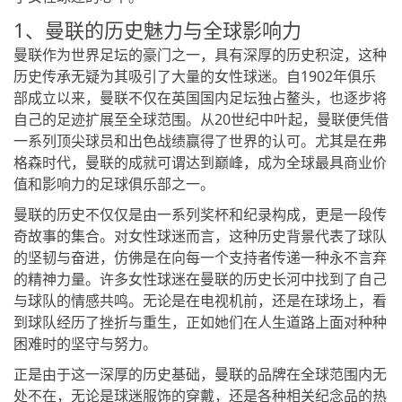
1、曼联的历史魅力与全球影响力
曼联作为世界足坛的豪门之一，具有深厚的历史积淀，这种
历史传承无疑为其吸引了大量的女性球迷。自1902年俱乐
部成立以来，曼联不仅在英国国内足坛独占鳌头，也逐步将
自己的足迹扩展至全球范围。从20世纪中叶起，曼联便凭借
一系列顶尖球员和出色战绩赢得了世界的认可。尤其是在弗
格森时代，曼联的成就可谓达到巅峰，成为全球最具商业价
值和影响力的足球俱乐部之一。
曼联的历史不仅仅是由一系列奖杯和纪录构成，更是一段传
奇故事的集合。对女性球迷而言，这种历史背景代表了球队
的坚韧与奋进，仿佛是在向每一个支持者传递一种永不言弃
的精神力量。许多女性球迷在曼联的历史长河中找到了自己
与球队的情感共鸣。无论是在电视机前，还是在球场上，看
到球队经历了挫折与重生，正如她们在人生道路上面对种种
困难时的坚守与努力。
正是由于这一深厚的历史基础，曼联的品牌在全球范围内无
处不在，无论是球迷服饰的穿戴，还是各种相关纪念品的热