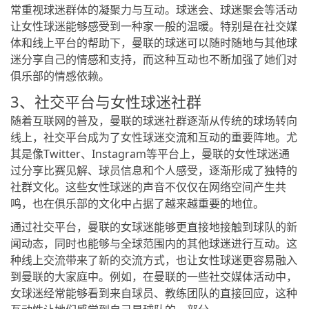
常重视球迷群体的凝聚力与互动。球迷会、球迷聚会等活动
让女性球迷能够感受到一种家一般的温暖。特别是在社交媒
体和线上平台的帮助下，曼联的球迷可以随时随地与其他球
迷分享自己的情感和支持，而这种互动也不断加强了她们对
俱乐部的情感依赖。
3、社交平台与女性球迷社群
随着互联网的普及，曼联的球迷社群逐渐从传统的球场转向
线上，社交平台成为了女性球迷交流和互动的重要阵地。尤
其是像Twitter、Instagram等平台上，曼联的女性球迷通
过分享比赛见解、球员信息和个人感受，逐渐形成了独特的
社群文化。这些女性球迷的声音不仅仅在网络空间产生共
鸣，也在俱乐部的文化中占据了越来越重要的地位。
通过社交平台，曼联的女球迷能够更直接地接触到球队的新
闻动态，同时也能够与全球范围内的其他球迷进行互动。这
种线上交流带来了新的交流方式，也让女性球迷更容易融入
到曼联的大家庭中。例如，在曼联的一些社交媒体活动中，
女球迷经常能够看到来自球员、教练团队的直接回应，这种