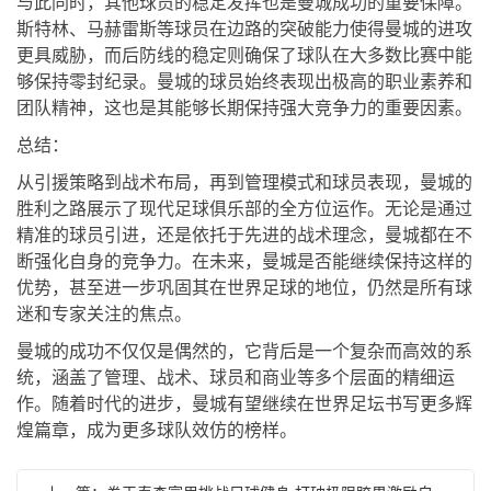
与此同时，其他球员的稳定发挥也是曼城成功的重要保障。
斯特林、马赫雷斯等球员在边路的突破能力使得曼城的进攻
更具威胁，而后防线的稳定则确保了球队在大多数比赛中能
够保持零封纪录。曼城的球员始终表现出极高的职业素养和
团队精神，这也是其能够长期保持强大竞争力的重要因素。
总结：
从引援策略到战术布局，再到管理模式和球员表现，曼城的
胜利之路展示了现代足球俱乐部的全方位运作。无论是通过
精准的球员引进，还是依托于先进的战术理念，曼城都在不
断强化自身的竞争力。在未来，曼城是否能继续保持这样的
优势，甚至进一步巩固其在世界足球的地位，仍然是所有球
迷和专家关注的焦点。
曼城的成功不仅仅是偶然的，它背后是一个复杂而高效的系
统，涵盖了管理、战术、球员和商业等多个层面的精细运
作。随着时代的进步，曼城有望继续在世界足坛书写更多辉
煌篇章，成为更多球队效仿的榜样。