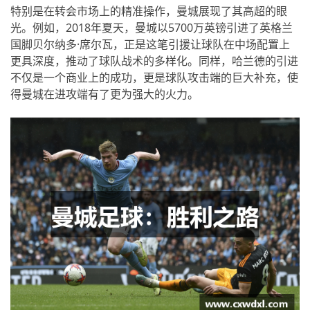
特别是在转会市场上的精准操作，曼城展现了其高超的眼
光。例如，2018年夏天，曼城以5700万英镑引进了英格兰
国脚贝尔纳多·席尔瓦，正是这笔引援让球队在中场配置上
更具深度，推动了球队战术的多样化。同样，哈兰德的引进
不仅是一个商业上的成功，更是球队攻击端的巨大补充，使
得曼城在进攻端有了更为强大的火力。