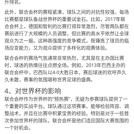
升排名。
此外，联合会杯的赛程紧凑，球队之间的对抗性较强，每场
比赛都是球队备战世界杯的重要试金石。比如，2017年联
合会杯上，德国和智利的比赛打得异常激烈，尽管两队都在
赛前进行了大规模的人员调整，但比赛的高水平依然让全球
观众为之一振。这种高强度的竞争模式，既锤炼了球员的临
场应变能力，又为观众提供了多样化的观赛体验。
联合会杯的赛场气氛通常非常热烈，尤其是在主办国比赛
时，球迷的热情往往点燃全场。例如，2013年巴西主办的
联合会杯中，巴西队以4-0大胜日本，赛后球迷的欢呼声久
久未散，赛事的氛围堪称世界足球的盛典。
4、对世界杯的影响
联合会杯作为世界杯的“预热赛”，无疑为参赛球队提供了一
个重要的实战平台。球队通过这项赛事，能够检验阵容、调
整战术，并且在比赛中积累宝贵的经验。特别是对于一些首
次参加世界杯的球队，联合会杯是他们适应国际大赛氛围的
一个好机会。