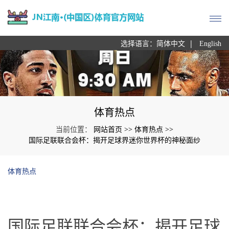
|
选择语言：
简体中文
English
体育热点
网站首页
体育热点
当前位置：
>>
>>
国际足联联合会杯：揭开足球界迷你世界杯的神秘面纱
体育热点
国际足联联合会杯：揭开足球