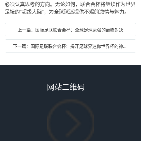
必须认真思考的方向。无论如何，联合会杯将继续作为世界
足坛的“超级大碗”，为全球球迷提供不竭的激情与魅力。
上一篇：国际足联联合会杯：全球足球豪强的巅峰对决
下一篇：国际足联联合会杯：揭开足球界迷你世界杯的神秘面纱
网站二维码