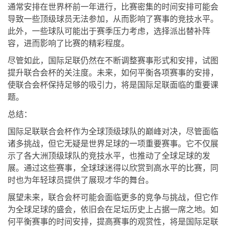
通常安排在世界杯前一年进行，比赛密集的时间安排可能会
导致一些顶级球员无法参加，从而影响了赛事的竞技水平。
此外，一些球队可能出于赛季压力考虑，选择派出替补阵
容，进而影响了比赛的精彩程度。
尽管如此，国际足联仍然在不断调整赛事形式和安排，试图
提升联合会杯的关注度。未来，如何平衡各项赛事的安排，
使联合会杯保持足够的吸引力，将是国际足联面临的重要课
题。
总结：
国际足联联合会杯作为全球顶级球队的巅峰对决，尽管面临
诸多挑战，但它无疑是世界足球的一项重要赛事。它不仅展
示了各大洲顶级球队的竞技水平，也推动了全球足球的发
展。通过这些赛事，全球球迷得以欣赏到高水平的比赛，同
时也为年轻球员提供了展现才华的舞台。
展望未来，联合会杯可能会面临更多的竞争与挑战，但它作
为全球足球的盛会，依旧会在足坛历史上占据一席之地。如
何平衡赛事的时间安排，提高赛事的观赏性，将是国际足联