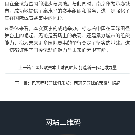
目在全球范围内的进步与突破。与此同时，南京作为承办城
市，成功地提供了高水平的赛事组织和服务，进一步强化了
其在国际体育赛事中的地位。
从整体来看，本次赛事的成功举办，标志着中国在国际田径
舞台上的崛起。无论是赛场上的表现，还是承办城市的组织
能力，都为未来更多国际赛事的举行奠定了坚实的基础。这
一切都证明了田径运动的魅力与未来的无限可能。
上一篇：墨超联赛本土球员崛起 打造新一代足球力量
下一篇：巴塞罗那篮球俱乐部：西班牙篮球的荣耀与崛起
网站二维码