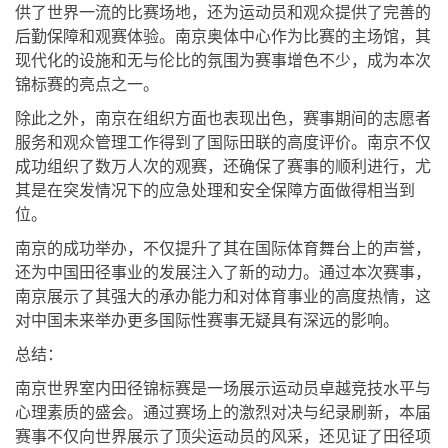
供了世界一流的比赛场地，还为运动员和观众提供了完善的
后勤保障和观赛体验。南京奥体中心作为比赛的主场馆，其
现代化的设施和无与伦比的氛围为赛事增色不少，成为本次
锦标赛的亮点之一。
除此之外，南京在组织方面也表现出色，赛事期间的志愿者
服务和观众管理工作得到了国际田联的高度评价。南京不仅
成功组织了数万人次的观赛，还确保了赛事的顺利进行，尤
其是在突发情况下的应急处理和安全保障方面做得相当到
位。
南京的成功举办，不仅提升了其在国际体育舞台上的声誉，
还为中国田径事业的发展注入了新的动力。通过本次赛事，
南京展示了其强大的承办能力和对体育事业的高度热情，这
对中国未来举办更多国际性赛事无疑具有深远的影响。
总结：
南京世界室内田径锦标赛是一场展示运动员卓越竞技水平与
心理素质的盛会。通过赛场上的激烈对决与纪录刷新，本届
赛事不仅向世界展示了顶尖运动员的风采，还见证了田径项