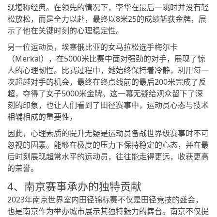
现堪称经典。在领先的情况下，李华在最后一跳时并没有轻
松放松，而是全力以赴，最终以8米25的成绩斩获金牌，展
示了他在关键时刻的心理稳定性。
另一位运动员，埃塞俄比亚的女马拉松选手梅尔卡
（Merkal），在5000米比赛中面对强劲的对手，展现了惊
人的心理韧性。比赛过程中，她始终保持着冷静，利用每一
次超越对手的机会，最终在终点线前的最后200米完成了反
超，夺得了女子5000米金牌。这一幕无疑给观众留下了深
刻的印象，也让人们看到了田径赛事中，运动员心态与技术
相辅相成的重要性。
因此，心理素质的提升无疑是运动员备战世界级赛事时不可
忽视的因素。能够在极度的压力下保持稳定的心态，并在最
后时刻展现超常水平的运动员，往往能走得更远，收获更高
的荣誉。
4、南京赛事承办的独特贡献
2023年南京世界室内田径锦标赛不仅是田径竞技的盛会，
也是南京作为举办城市展示其独特魅力的舞台。南京不仅提