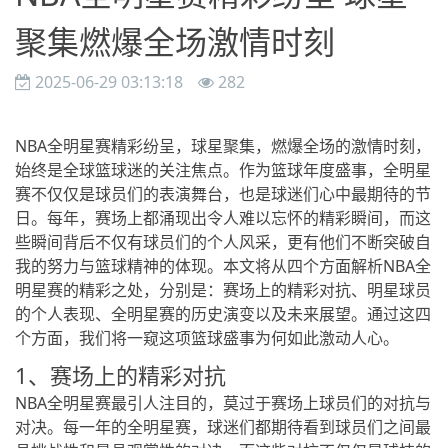
聚集燃爆全场激情时刻
2025-06-29 03:13:18
282
NBA全明星赛精彩纷呈，球星聚集，燃爆全场的激情时刻，
始终是全球篮球迷的关注焦点。作为篮球年度盛事，全明星
赛不仅仅是球员们的表演舞台，也是球迷们心中最期待的节
日。每年，赛场上都涌现出令人难以忘怀的精彩瞬间，而这
些瞬间背后不仅有球员们的个人风采，更有他们不断突破自
我的努力与篮球精神的体现。本文将从四个方面解析NBA全
明星赛的精彩之处，分别是：赛场上的精彩对抗、明星球员
的个人表现、全明星赛的历史演变以及未来展望。通过这四
个方面，我们将一窥这项篮球盛事为何如此激动人心。
1、赛场上的精彩对抗
NBA全明星赛最引人注目的，莫过于赛场上球员们的对抗与
对决。每一年的全明星赛，球迷们都期待看到球员们之间最