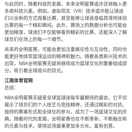
与此同时，随着科技的发展，未来全明星赛或许还将融入更
多高科技元素。例如，虚拟现实（VR）技术或许能让球迷
们以全新的方式观看比赛，甚至能够让球迷身临其境地体验
比赛的每一个精彩瞬间。此外，赛场上的数据分析也可能会
更加精准，球迷们不仅能够看到精彩的比赛，还能深入了解
球员们在场上的每一个细节。
未来的全明星赛，可能会更加注重娱乐性与互动性，同时也
能更好地体现篮球运动的精神和魅力。随着各类新兴技术的
出现，NBA全明星赛无疑将继续成为篮球文化的重要组成部
分，吸引着全球观众的目光。
江南体育官网
总结：
NBA全明星赛无疑是全球篮球迷每年最期待的盛会，它不仅
展示了球员们的个人技艺与竞技精神，还通过精彩的对抗、
独特的赛事形式和全球化的参与，成为了一场篮球文化的庆
典。随着时代的发展，全明星赛也在不断革新，不断融合新
的元素与技术，使得这场盛事更加多元化，富有创意。