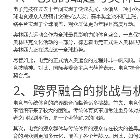
电子竞技在过去十年间实现了快速发展，逐渐从一项小众娱
球电竞观众人数预计突破5亿人次，赛事奖金池不断上涨
络平台实现了全球覆盖，观众群体更为年轻且高度互动。
奥林匹克运动会作为全球最具影响力的体育盛会，一直保持
奥林匹克文化活动的一部分，标志着电竞正式进入奥林匹克
奥林匹克正在适应这一全球趋势。
尽管如此，电竞的正式纳入奥运会的过程并非一帆风顺。
竞技精神。对此，国际奥委会主席巴赫曾表示，电竞“符
契合点。
2、跨界融合的挑战与
电竞与传统体育的跨界融合面临着诸多挑战。首先，电竞
事组织带来了较大的困难。传统体育赛事通常注重身体对
者之间找到平衡，是一个亟待解决的问题。
其次，电竞的观众群体与传统体育的观众存在较大的差异
育的观众则更加多元化，覆盖了各个年龄段。因此，如何