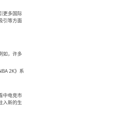
引更多国际
吸引等方面
例如，许多
A 2K》系
看中电竞市
注入新的生