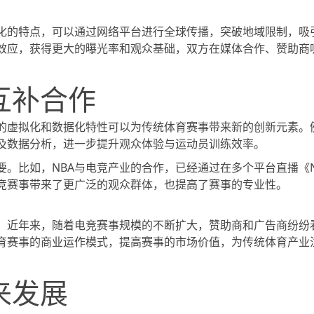
化的特点，可以通过网络平台进行全球传播，突破地域限制，吸
效应，获得更大的曝光率和观众基础，双方在媒体合作、赞助商
互补合作
的虚拟化和数据化特性可以为传统体育赛事带来新的创新元素。
及数据分析，进一步提升观众体验与运动员训练效率。
。比如，NBA与电竞产业的合作，已经通过在多个平台直播《NB
竞赛事带来了更广泛的观众群体，也提高了赛事的专业性。
。近年来，随着电竞赛事规模的不断扩大，赞助商和广告商纷纷
育赛事的商业运作模式，提高赛事的市场价值，为传统体育产业
来发展