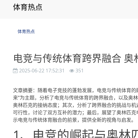
体育热点
体育热点
电竞与传统体育跨界融合 奥
2025-06-22 17:52:31
351
文章摘要：随着电子竞技的蓬勃发展，电竞与传统体育的
来”为主题，分析了电竞与传统体育的跨界融合，以及奥
奥林匹克的接纳态度；其次，分析了跨界融合的挑战与机
可行性，讨论了双方互补的潜力；最后，展望了奥林匹克
示电竞与传统体育融合的前景，提供全新的视角与启发。
1、电竞的崛起与奥林