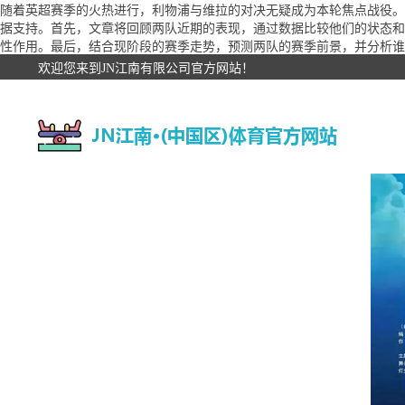
随着英超赛季的火热进行，利物浦与维拉的对决无疑成为本轮焦点战役。
据支持。首先，文章将回顾两队近期的表现，通过数据比较他们的状态和
性作用。最后，结合现阶段的赛季走势，预测两队的赛季前景，并分析谁
欢迎您来到JN江南有限公司官方网站！