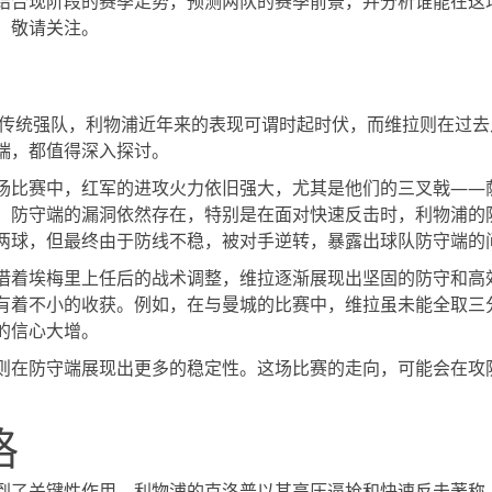
结合现阶段的赛季走势，预测两队的赛季前景，并分析谁能在这
，敬请关注。
超传统强队，利物浦近年来的表现可谓时起时伏，而维拉则在过去
端，都值得深入探讨。
场比赛中，红军的进攻火力依旧强大，尤其是他们的三叉戟——
，防守端的漏洞依然存在，特别是在面对快速反击时，利物浦的
两球，但最终由于防线不稳，被对手逆转，暴露出球队防守端的
借着埃梅里上任后的战术调整，维拉逐渐展现出坚固的防守和高
有着不小的收获。例如，在与曼城的比赛中，维拉虽未能全取三
的信心大增。
则在防守端展现出更多的稳定性。这场比赛的走向，可能会在攻
格
到了关键性作用。利物浦的克洛普以其高压逼抢和快速反击著称