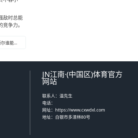
强敌时总能
的竞争力。
下一篇：英超新势力崛起 阿斯顿维拉与纽卡斯尔谁能最终称霸
JN江南·(中国区)体育官方
网站
联系人：温先生
电话：
网址：
https://www.cxwdxl.com
地址：白银市多渣林80号