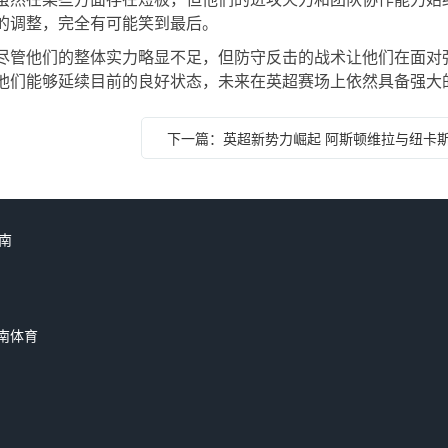
的调整，完全有可能笑到最后。
尽管他们的整体实力略显不足，但防守反击的战术让他们在面对
他们能够延续目前的良好状态，未来在英超赛场上依然具备强大
江南
江南体育