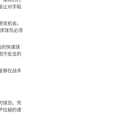
能让对手陷
进攻机会。
要求球员必须
线的快速球
固守反击的
能够在战术
的球员。凭
萨拉赫的速