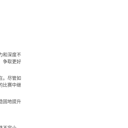
力和深度不
，争取更好
在。尽管如
的比赛中继
稳固地提升
终不容小