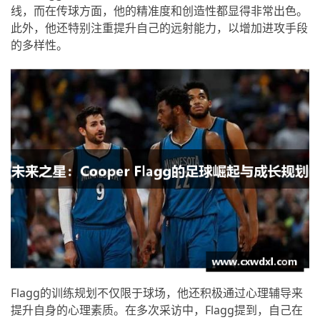
线，而在传球方面，他的精准度和创造性都显得非常出色。
此外，他还特别注重提升自己的远射能力，以增加进攻手段
的多样性。
Flagg的训练规划不仅限于球场，他还积极通过心理辅导来
提升自身的心理素质。在多次采访中，Flagg提到，自己在