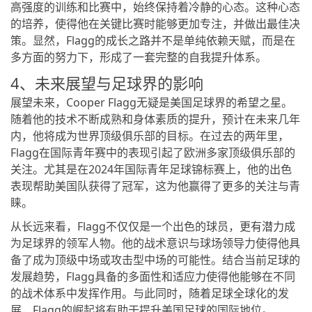
高强度的训练和比赛中，始终保持着冷静的心态。这种心态
的培养，使得他在关键比赛时能够更加专注，并做出最佳决
策。显然，Flagg的成长之路并不是单纯依赖天赋，而是在
多方面的努力下，形成了一套完整的自我提升体系。
4、未来展望与足球界的影响
展望未来，Cooper Flagg无疑是美国足球界的希望之星。
随着他的技术不断成熟和身体素质的提升，预计在未来几年
内，他将成为世界顶级俱乐部的目标。在过去的两年里，
Flagg在国际青年赛中的表现引起了欧洲多家顶级俱乐部的
关注。尤其是在2024年国际青年足球锦标赛上，他的出色
表现帮助美国队获得了冠军，这为他赢得了更多的关注与青
睐。
从长远来看，Flagg不仅仅是一个出色的球员，更有潜力成
为足球界的领军人物。他的战术意识与球场领导力使得他具
备了成为顶级中场或攻击型中场的可能性。结合当前足球的
发展趋势，Flagg具备的多面性和适应力使得他能够在不同
的战术体系中发挥作用。与此同时，随着足球全球化的发
展，Flagg的崛起将有助于提升美国足球的国际地位。