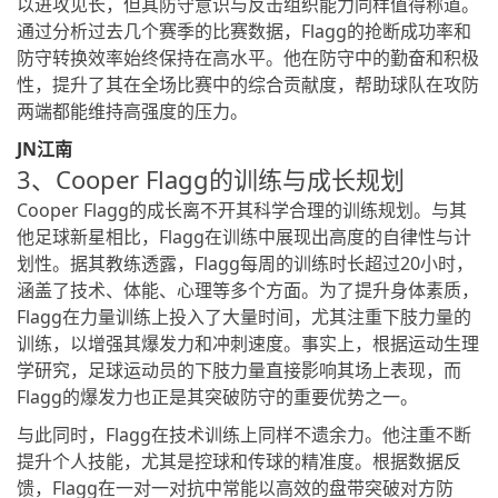
以进攻见长，但其防守意识与反击组织能力同样值得称道。
通过分析过去几个赛季的比赛数据，Flagg的抢断成功率和
防守转换效率始终保持在高水平。他在防守中的勤奋和积极
性，提升了其在全场比赛中的综合贡献度，帮助球队在攻防
两端都能维持高强度的压力。
JN江南
3、Cooper Flagg的训练与成长规划
Cooper Flagg的成长离不开其科学合理的训练规划。与其
他足球新星相比，Flagg在训练中展现出高度的自律性与计
划性。据其教练透露，Flagg每周的训练时长超过20小时，
涵盖了技术、体能、心理等多个方面。为了提升身体素质，
Flagg在力量训练上投入了大量时间，尤其注重下肢力量的
训练，以增强其爆发力和冲刺速度。事实上，根据运动生理
学研究，足球运动员的下肢力量直接影响其场上表现，而
Flagg的爆发力也正是其突破防守的重要优势之一。
与此同时，Flagg在技术训练上同样不遗余力。他注重不断
提升个人技能，尤其是控球和传球的精准度。根据数据反
馈，Flagg在一对一对抗中常能以高效的盘带突破对方防