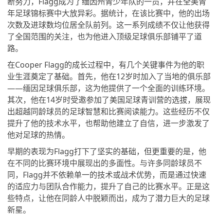
断努力，Flagg成为了缅因州青少年队的一员，并在全美青
年足球锦标赛中大放异彩。据统计，在该比赛中，他的出场
次数及进球数均位居全队前列。这一系列成绩不仅让他获得
了全国范围的关注，也为他进入顶级足球俱乐部铺平了道
路。
在Cooper Flagg的成长过程中，有几个关键事件为他的职
业生涯奠定了基础。首先，他在12岁时加入了当地的俱乐部
——缅因足球俱乐部，这为他提供了一个全面的训练环境。
其次，他在14岁时受邀参加了美国足球青训营的选拔，展现
出超越同龄球员的足球智慧和比赛阅读能力。这些经历不仅
提升了他的技术水平，也帮助他建立了自信，进一步激发了
他对足球的热情。
早期的表现为Flagg打下了坚实的基础，但更重要的是，他
在不同的比赛环境中展现出的多面性。与许多同龄球员不
同，Flagg并不依赖单一的技术或战术优势，而是通过快速
的适应力与团队合作能力，提升了自己的比赛水平。正是这
些特点，让他在同龄人中脱颖而出，成为了潜力巨大的足球
新星。