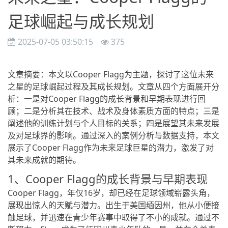
足球崛起与成长规划
2025-07-05 03:50:15
375
文章摘要：本文以Cooper Flagg为主题，探讨了这位未来
之星的足球崛起过程及其成长规划。文章从四个方面展开分
析：一是对Cooper Flagg的成长背景和早期表现进行回
顾；二是分析其在技术、战术及身体素质方面的特点；三是
阐述他的训练计划与个人目标的关系；四是展望其未来发展
及对足球界的影响。通过深入的案例分析与数据支持，本文
展示了Cooper Flagg作为未来足球巨星的潜力，激发了对
其未来成就的期待。
1、Cooper Flagg的成长背景与早期表现
Cooper Flagg，年仅16岁，却已经在足球领域崭露头角，
展现出惊人的天赋与潜力。出生于美国缅因州，他从小便接
触足球，并迅速在青少年赛事中取得了不小的成就。通过不