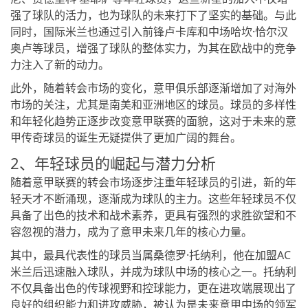
强了球队的活力，也为球队的未来打下了坚实的基础。与此
同时，国际米兰也通过引入前锋卢卡库和中场哈坎·恰尔汉
奥卢等球员，增强了球队的整体实力，为其在欧战中的竞争
力注入了新的动力。
此外，随着转会市场的变化，意甲俱乐部逐渐增加了对海外
市场的关注，尤其是南美和亚洲地区的球员。球员的多样性
和年轻化趋势正逐步改变意甲联赛的面貌，这对于未来的意
甲传奇球员的诞生无疑提供了更加广阔的舞台。
2、年轻球员的崛起与潜力分析
随着意甲联赛的转会市场逐步注重年轻球员的引进，新的年
轻天才不断涌现，逐渐成为球队的主力。这些年轻球员不仅
具备了出色的技术和战术素养，更具有强烈的求胜欲望和不
容忽视的潜力，成为了意甲未来几年的核心力量。
其中，最具代表性的球员当属桑德罗·托纳利，他在加盟AC
米兰后迅速融入球队，并成为球队中场的核心之一。托纳利
不仅具备出色的传球视野和控球能力，更在进攻端展现出了
良好的组织能力和进攻威胁，被认为是未来意甲中场的领军