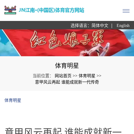
|
选择语言：
简体中文
English
体育明星
网站首页
体育明星
当前位置：
>>
>>
意甲风云再起 谁能成就新一代传奇
体育明星
意甲风云再起 谁能成就新一