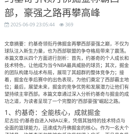
部，豪强之路再攀高峰
2025-06-09 23:05:44
369
文章摘要：约基奇领衔丹佛掘金再攀西部豪强之巅，不仅为
球队注入新生力量，也为西部联盟的争夺格局带来了震荡。
本篇文章从四个方面进行剖析：首先，约基奇的个人成长和
技术特色，让他成为当今NBA最具威胁的球员；其次，掘金
的团队构建与战术布局，展现了其超群的整体竞争力；接
着，掘金在季后赛中的出色表现，为他们奠定了西部霸主地
位；最后，展望未来，掘金的竞争优势和发展潜力让他们有
望持续主宰西部。本篇文章通过深入分析约基奇与掘金的成
功之道，为读者呈现了一个完整的“西部豪强”崛起之路。
1、约基奇：全能核心，成就掘金
尼古拉·约基奇自进入NBA以来，凭借其独特的技术特点与
全面的篮球能力，迅速成为丹佛掘金的核心。作为一名大个